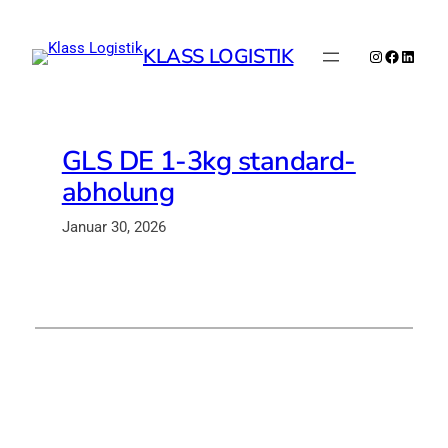
Zum
Inhalt
KLASS LOGISTIK
Instagram
Faceboo
Linked
springen
GLS DE 1-3kg standard-
abholung
Januar 30, 2026