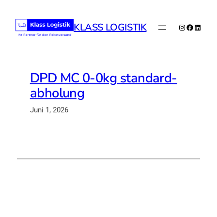
Zum
Inhalt
KLASS LOGISTIK
Instagram
Faceboo
Linked
springen
DPD MC 0-0kg standard-
abholung
Juni 1, 2026