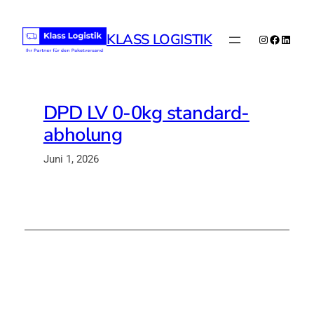
Zum
Inhalt
KLASS LOGISTIK
Instagram
Faceboo
Linked
springen
DPD LV 0-0kg standard-
abholung
Juni 1, 2026