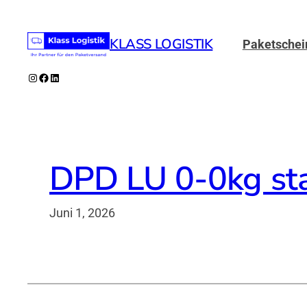
Zum
Inhalt
KLASS LOGISTIK
Paketschei
springen
Instagram
Facebook
LinkedIn
DPD LU 0-0kg st
Juni 1, 2026