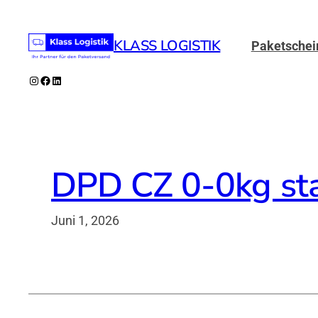
Zum
Inhalt
KLASS LOGISTIK
Paketschei
springen
Instagram
Facebook
LinkedIn
DPD CZ 0-0kg st
Juni 1, 2026