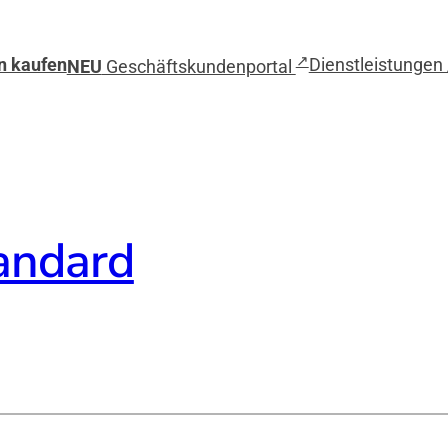
↗
n kaufen
Dienstleistungen 
NEU
Geschäftskundenportal
andard