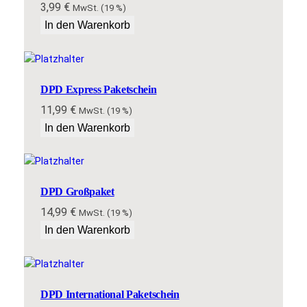
3,99
€
MwSt. (19 %)
e
In den Warenkorb
i
n
M
e
DPD Express Paketschein
n
g
11,99
€
MwSt. (19 %)
e
In den Warenkorb
DPD Großpaket
14,99
€
MwSt. (19 %)
In den Warenkorb
DPD International Paketschein