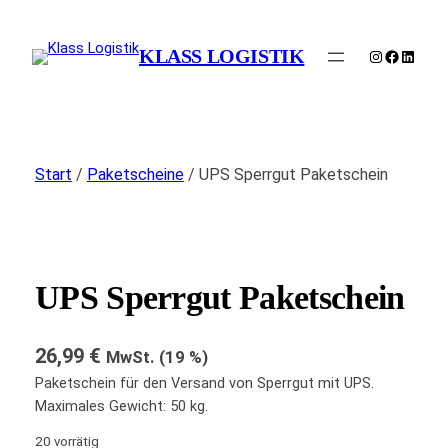
Zum
Inhalt
KLASS LOGISTIK
Instagram
Faceboo
Linked
springen
Start
/
Paketscheine
/ UPS Sperrgut Paketschein
UPS Sperrgut Paketschein
26,99
€
MwSt. (19 %)
Paketschein für den Versand von Sperrgut mit UPS.
Maximales Gewicht: 50 kg.
20 vorrätig