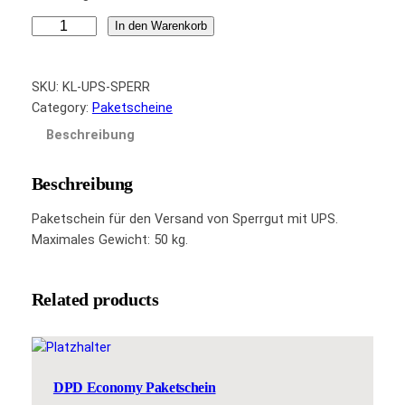
U
In den Warenkorb
P
S
SKU:
KL-UPS-SPERR
S
Category:
Paketscheine
p
e
Beschreibung
r
r
Beschreibung
g
u
Paketschein für den Versand von Sperrgut mit UPS.
t
Maximales Gewicht: 50 kg.
P
a
k
Related products
e
t
s
c
DPD Economy Paketschein
h