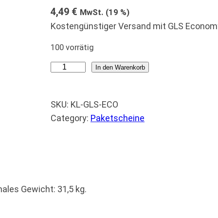
4,49
€
MwSt. (19 %)
Kostengünstiger Versand mit GLS Economy
100 vorrätig
G
In den Warenkorb
L
S
SKU:
KL-GLS-ECO
E
Category:
Paketscheine
c
o
n
o
m
les Gewicht: 31,5 kg.
y
P
a