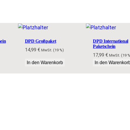
k
e
t
s
c
ein
DPD Großpaket
DPD International
Paketschein
h
14,99
€
MwSt. (19 %)
17,99
€
MwSt. (19 %
e
In den Warenkorb
In den Warenkor
i
n
M
e
n
g
e