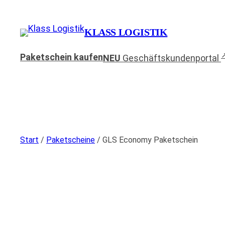
Zum
Inhalt
KLASS LOGISTIK
springen
Paketschein kaufen
NEU
Geschäftskundenportal
Start
/
Paketscheine
/ GLS Economy Paketschein